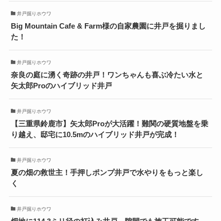
井戸掘りホウワ
Big Mountain Cafe & Farm様の自家農園に井戸を掘りまし
た！
井戸掘りホウワ
奈良の庭に湧く奇跡の井戸！ワンちゃんも喜ぶ冷たい水と
矢太郎Proのハイブリッド井戸
井戸掘りホウワ
【三重県鈴鹿市】矢太郎Proが大活躍！難関の硬質地盤を乗
り越え、邸宅に10.5mのハイブリッド井戸が完成！
井戸掘りホウワ
夏の畑の救世主！手押しポンプ井戸で水やりをもっと楽し
く
井戸掘りホウワ