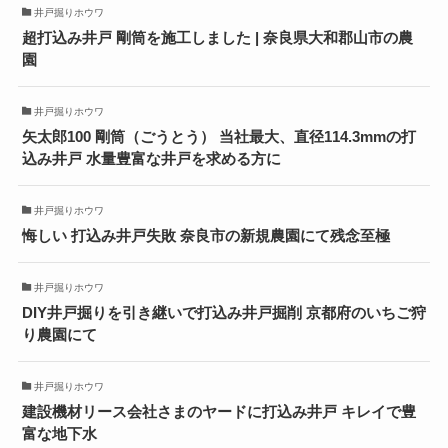
井戸掘りホウワ
超打込み井戸 剛筒を施工しました | 奈良県大和郡山市の農
園
井戸掘りホウワ
矢太郎100 剛筒（ごうとう） 当社最大、直径114.3mmの打
込み井戸 水量豊富な井戸を求める方に
井戸掘りホウワ
悔しい 打込み井戸失敗 奈良市の新規農園にて残念至極
井戸掘りホウワ
DIY井戸掘りを引き継いで打込み井戸掘削 京都府のいちご狩
り農園にて
井戸掘りホウワ
建設機材リース会社さまのヤードに打込み井戸 キレイで豊
富な地下水