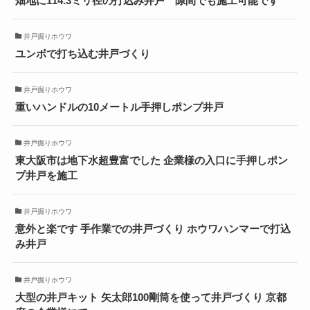
畑地に114.3ミリ径の打込み井戸 隙間でも施工可能です
井戸掘りホウワ
ユンボで打ち込む井戸づくり
井戸掘りホウワ
重いハンドルの10メートル手押しポンプ井戸
井戸掘りホウワ
東大阪市は地下水超豊富でした 企業様の入口に手押しポン
プ井戸を施工
井戸掘りホウワ
意外と楽です 手作業での井戸づくり ホウワハンマーで打込
み井戸
井戸掘りホウワ
大型の井戸キット 矢太郎100剛筒を使って井戸づくり 京都