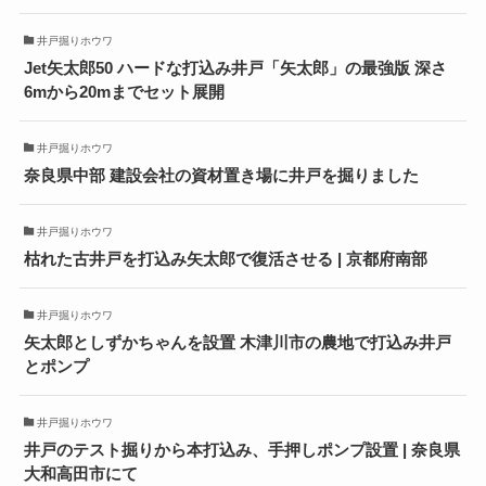
井戸掘りホウワ
Jet矢太郎50 ハードな打込み井戸「矢太郎」の最強版 深さ
6mから20mまでセット展開
井戸掘りホウワ
奈良県中部 建設会社の資材置き場に井戸を掘りました
井戸掘りホウワ
枯れた古井戸を打込み矢太郎で復活させる | 京都府南部
井戸掘りホウワ
矢太郎としずかちゃんを設置 木津川市の農地で打込み井戸
とポンプ
井戸掘りホウワ
井戸のテスト掘りから本打込み、手押しポンプ設置 | 奈良県
大和高田市にて