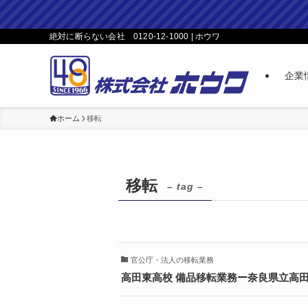
絶対に断らない会社 0120-12-1000 | ホウワ
企業
ホーム
移転
移転
– tag –
官公庁・法人の移転業務
高田東高校 備品移転業務ー奈良県立高