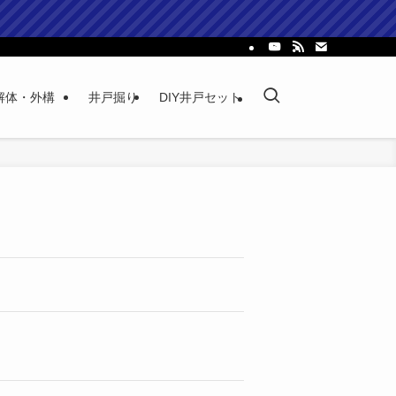
解体・外構
井戸掘り
DIY井戸セット