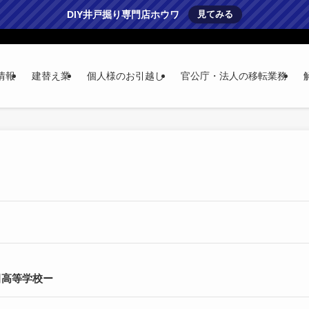
DIY井戸掘り専門店ホウワ
見てみる
情報
建替え業
個人様のお引越し
官公庁・法人の移転業務
田高等学校ー