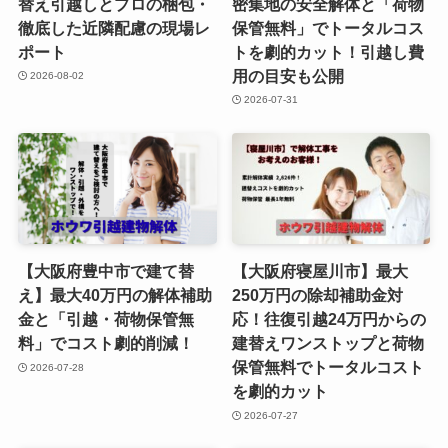
替え引越しとプロの梱包・
密集地の安全解体と「荷物
徹底した近隣配慮の現場レ
保管無料」でトータルコス
ポート
トを劇的カット！引越し費
用の目安も公開
2026-08-02
2026-07-31
【大阪府豊中市で建て替
【大阪府寝屋川市】最大
え】最大40万円の解体補助
250万円の除却補助金対
金と「引越・荷物保管無
応！往復引越24万円からの
料」でコスト劇的削減！
建替えワンストップと荷物
保管無料でトータルコスト
2026-07-28
を劇的カット
2026-07-27