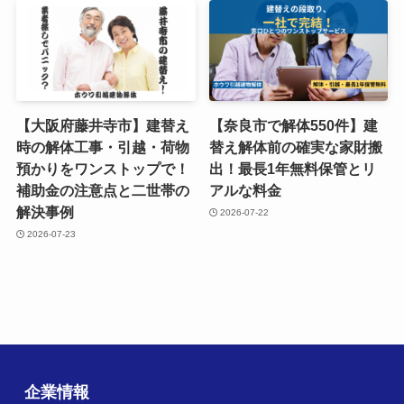
【大阪府藤井寺市】建替え
【奈良市で解体550件】建
時の解体工事・引越・荷物
替え解体前の確実な家財搬
預かりをワンストップで！
出！最長1年無料保管とリ
補助金の注意点と二世帯の
アルな料金
解決事例
2026-07-22
2026-07-23
企業情報