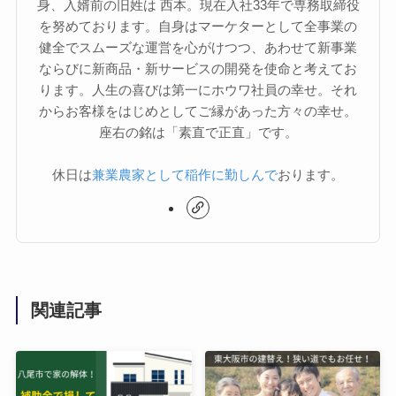
身、入婿前の旧姓は 西本。現在入社33年で専務取締役
を努めております。自身はマーケターとして全事業の
健全でスムーズな運営を心がけつつ、あわせて新事業
ならびに新商品・新サービスの開発を使命と考えてお
ります。人生の喜びは第一にホウワ社員の幸せ。それ
からお客様をはじめとしてご縁があった方々の幸せ。
座右の銘は「素直で正直」です。
休日は
兼業農家として稲作に勤しんで
おります。
関連記事