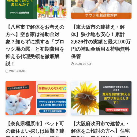
【八尾市で解体をお考えの
【東大阪市の建替え・解
方へ】空き家は補助金対
体】狭小地も安心！累計
象？知らずに損する「ブロ
2,626件の実績と最大100万
ック塀の罠」と初期費用を
円の補助金活用＆荷物無料
抑える代理受領を徹底解
保管
説！
2026-08-03
2026-08-06
【奈良県橿原市】ペット可
【大阪府吹田市で建替え・
の仮住まい探しは困難？建
解体をご検討の方へ】住宅