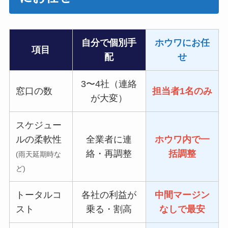
自分で個別手
ホウワにお任
項目
配
せ
3〜4社（連絡
窓口の数
担当者1名のみ
が大変）
スケジュー
ルの柔軟性
全業者に連
ホウワ内で一
絡・再調整
括調整
(雨天延期時な
ど)
トータルコ
各社の利益が
中間マージン
スト
乗る・割高
なしで最安