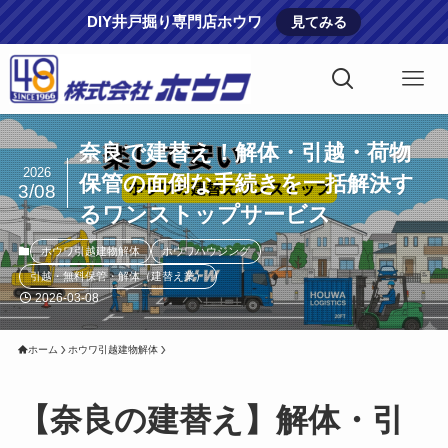
DIY井戸掘り専門店ホウワ
見てみる
奈良で建替え！解体・引越・荷物
2026
保管の面倒な手続きを一括解決す
3/08
るワンストップサービス
ホウワ引越建物解体
ホウワハウジング
引越・無料保管・解体（建替え業）
2026-03-08
ホーム
ホウワ引越建物解体
【奈良の建替え】解体・引