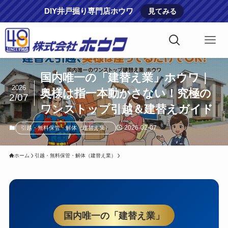
DIY井戸掘り専門店ホウワ
見てみる
国内唯一の「建替え業」ホウワ｜
2026
奥様は指一本動かさない！究極の
2/07
ワンストップ引越＆建替えガイド
2026-02-07
引越・無料保管・解体（建替え業）
ホーム
引越・無料保管・解体（建替え業）
国内唯一の「建替え業」