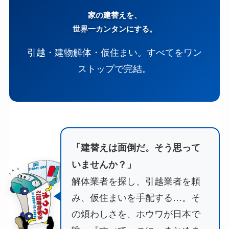
家の建替えを、
世界一カンタンにする。
引越・建物解体・仮住まい。すべてをワン
ストップで完結。
「建替えは面倒だ。そう思って
いませんか？」
解体業者を探し、引越業者を頼
み、仮住まいを手配する…。そ
の煩わしさを、ホウワが日本で