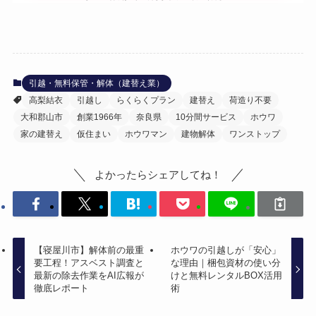
引越・無料保管・解体（建替え業）
高梨結衣
引越し
らくらくプラン
建替え
荷造り不要
大和郡山市
創業1966年
奈良県
10分間サービス
ホウワ
家の建替え
仮住まい
ホウワマン
建物解体
ワンストップ
よかったらシェアしてね！
【寝屋川市】解体前の最重
ホウワの引越しが「安心」
要工程！アスベスト調査と
な理由｜梱包資材の使い分
最新の除去作業をAI広報が
けと無料レンタルBOX活用
徹底レポート
術