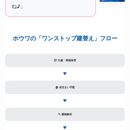
ね♪」
ホウワの「ワンストップ建替え」フロー
📦 引越・荷物保管
▶
🏠 仮住まい手配
▶
🔨 建物解体
▶