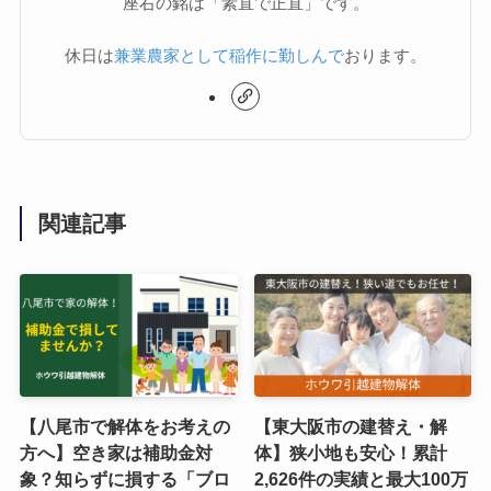
座右の銘は「素直で正直」です。
休日は
兼業農家として稲作に勤しんで
おります。
関連記事
【八尾市で解体をお考えの
【東大阪市の建替え・解
方へ】空き家は補助金対
体】狭小地も安心！累計
象？知らずに損する「ブロ
2,626件の実績と最大100万