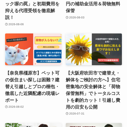
ック塀の罠」と初期費用を
円の補助金活用＆荷物無料
抑える代理受領を徹底解
保管
説！
2026-08-03
2026-08-06
【奈良県橿原市】ペット可
【大阪府吹田市で建替え・
の仮住まい探しは困難？建
解体をご検討の方へ】住宅
替え引越しとプロの梱包・
密集地の安全解体と「荷物
徹底した近隣配慮の現場レ
保管無料」でトータルコス
ポート
トを劇的カット！引越し費
用の目安も公開
2026-08-02
2026-07-31