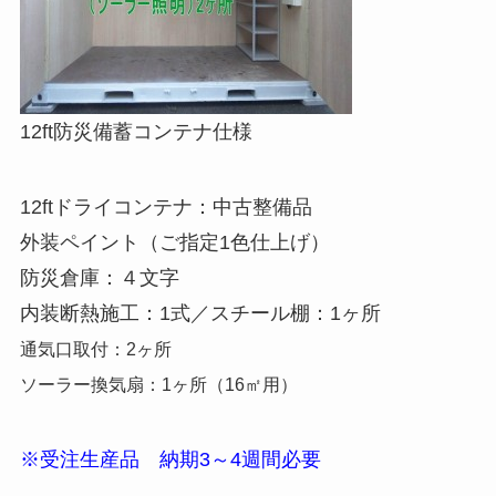
12ft防災備蓄コンテナ仕様
12ftドライコンテナ：中古整備品
外装ペイント（ご指定1色仕上げ）
防災倉庫：４文字
内装断熱施工：1式／スチール棚：1ヶ所
通気口取付：2ヶ所
ソーラー換気扇：1ヶ所（16㎡用）
※受注生産品 納期3～4週間必要