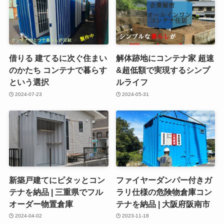
借りる 建てるに次ぐ住まい
解体跡地にコンテナ家 超速
のかたち コンテナで暮らす
&超低額で実現するシンプ
という選択
ルライフ
2024-07-23
2024-05-31
新築戸建てにピタッとコン
ファイヤーダンパー付きガ
テナを納品 | 三重県でフル
ラリ仕様の危険物倉庫コン
オーダー物置倉庫
テナを納品 | 大阪府阪南市
2024-04-02
2023-11-18