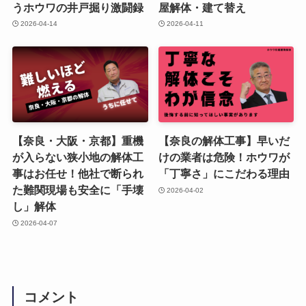
うホウワの井戸掘り激闘録
屋解体・建て替え
2026-04-14
2026-04-11
【奈良・大阪・京都】重機
【奈良の解体工事】早いだ
が入らない狭小地の解体工
けの業者は危険！ホウワが
事はお任せ！他社で断られ
「丁寧さ」にこだわる理由
た難関現場も安全に「手壊
2026-04-02
し」解体
2026-04-07
コメント