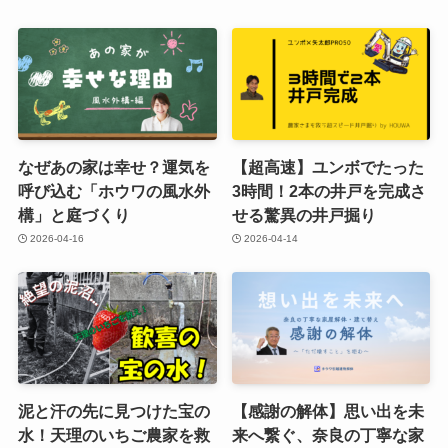
なぜあの家は幸せ？運気を
【超高速】ユンボでたった
呼び込む「ホウワの風水外
3時間！2本の井戸を完成さ
構」と庭づくり
せる驚異の井戸掘り
2026-04-16
2026-04-14
泥と汗の先に見つけた宝の
【感謝の解体】思い出を未
水！天理のいちご農家を救
来へ繋ぐ、奈良の丁寧な家