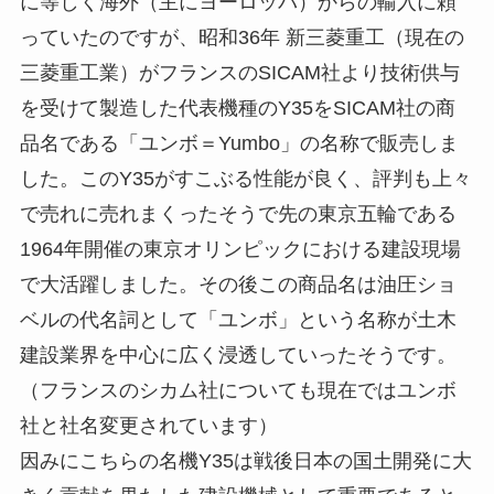
に等しく海外（主にヨーロッパ）からの輸入に頼
っていたのですが、昭和36年 新三菱重工（現在の
三菱重工業）がフランスのSICAM社より技術供与
を受けて製造した代表機種のY35をSICAM社の商
品名である「ユンボ＝Yumbo」の名称で販売しま
した。このY35がすこぶる性能が良く、評判も上々
で売れに売れまくったそうで先の東京五輪である
1964年開催の東京オリンピックにおける建設現場
で大活躍しました。その後この商品名は油圧ショ
ベルの代名詞として「ユンボ」という名称が土木
建設業界を中心に広く浸透していったそうです。
（フランスのシカム社についても現在ではユンボ
社と社名変更されています）
因みにこちらの名機Y35は戦後日本の国土開発に大