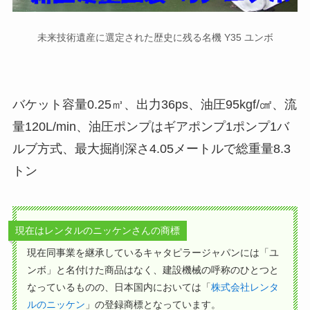
未来技術遺産に選定された歴史に残る名機 Y35 ユンボ
バケット容量0.25㎥、出力36ps、油圧95kgf/㎠、流
量120L/min、油圧ポンプはギアポンプ1ポンプ1バ
ルブ方式、最大掘削深さ4.05メートルで総重量8.3
トン
現在はレンタルのニッケンさんの商標
現在同事業を継承しているキャタピラージャパンには「ユ
ンボ」と名付けた商品はなく、建設機械の呼称のひとつと
なっているものの、日本国内においては「
株式会社レンタ
ルのニッケン
」の登録商標となっています。