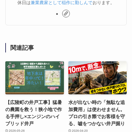
休日は
兼業農家として稲作に勤しんで
おります。
関連記事
【広陵町の井戸工事】猛暑
水が出ない時の「無駄な追
の農園を救う！狭小地で作
加費用」は使わせません。
る手押し×エンジンのハイ
プロの引き際でお客様を守
ブリッド井戸
る、嘘をつかない井戸掘り
2026-05-26
2026-04-20