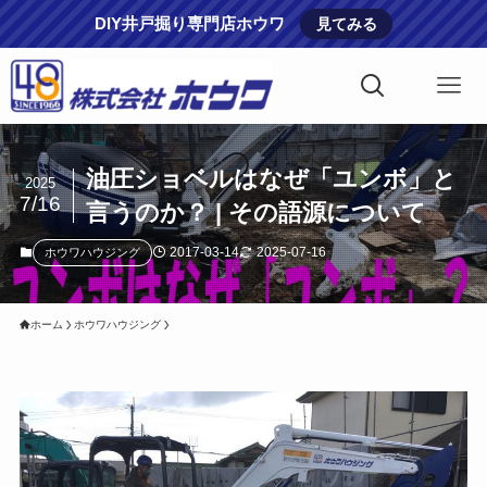
DIY井戸掘り専門店ホウワ
見てみる
油圧ショベルはなぜ「ユンボ」と
2025
7/16
言うのか？ | その語源について
2017-03-14
2025-07-16
ホウワハウジング
ホーム
ホウワハウジング