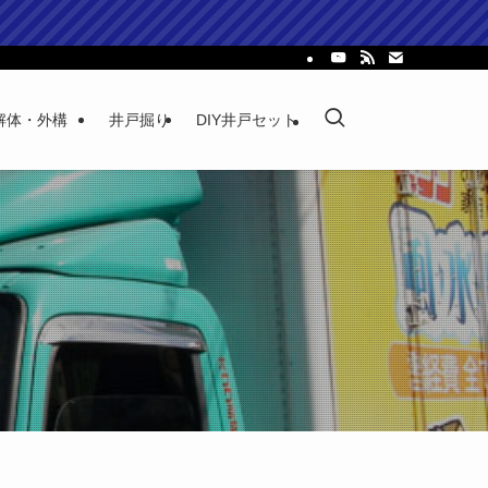
解体・外構
井戸掘り
DIY井戸セット