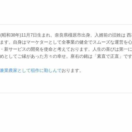
3年(昭和38年)11月7日生まれ、奈良県橿原市出身、入婿前の旧姓は
ます。自身はマーケターとして全事業の健全でスムーズな運営を
・新サービスの開発を使命と考えております。人生の喜びは第一
めとしてご縁があった方々の幸せ。座右の銘は「素直で正直」で
兼業農家として稲作に勤しんで
おります。