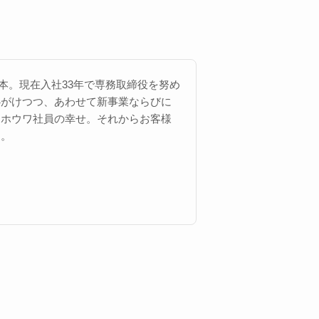
 西本。現在入社33年で専務取締役を努め
心がけつつ、あわせて新事業ならびに
にホウワ社員の幸せ。それからお客様
す。