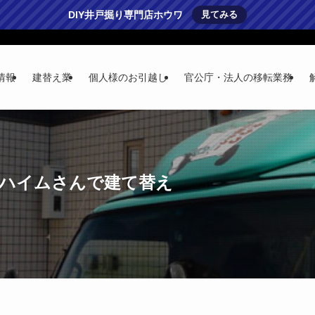
DIY井戸掘り専門店ホウワ
見てみる
情報
建替え業
個人様のお引越し
官公庁・法人の移転業務
イハイムさんで建て替え