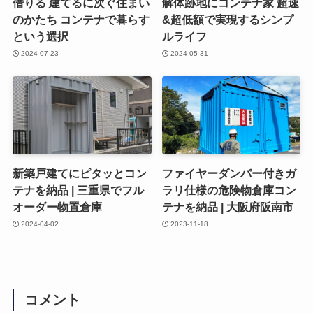
借りる 建てるに次ぐ住まい
解体跡地にコンテナ家 超速
のかたち コンテナで暮らす
&超低額で実現するシンプ
という選択
ルライフ
2024-07-23
2024-05-31
新築戸建てにピタッとコン
ファイヤーダンパー付きガ
テナを納品 | 三重県でフル
ラリ仕様の危険物倉庫コン
オーダー物置倉庫
テナを納品 | 大阪府阪南市
2024-04-02
2023-11-18
コメント