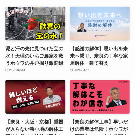
泥と汗の先に見つけた宝の
【感謝の解体】思い出を未
水！天理のいちご農家を救
来へ繋ぐ、奈良の丁寧な家
うホウワの井戸掘り激闘録
屋解体・建て替え
2026-04-14
2026-04-11
【奈良・大阪・京都】重機
【奈良の解体工事】早いだ
が入らない狭小地の解体工
けの業者は危険！ホウワが