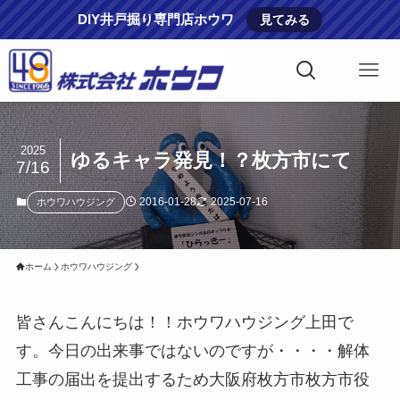
DIY井戸掘り専門店ホウワ
見てみる
2025
ゆるキャラ発見！？枚方市にて
7/16
2016-01-28
2025-07-16
ホウワハウジング
ホーム
ホウワハウジング
皆さんこんにちは！！ホウワハウジング上田で
す。今日の出来事ではないのですが・・・・解体
工事の届出を提出するため大阪府枚方市枚方市役