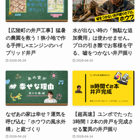
【広陵町の井戸工事】猛暑
水が出ない時の「無駄な追
の農園を救う！狭小地で作
加費用」は使わせません。
る手押し×エンジンのハイ
プロの引き際でお客様を守
ブリッド井戸
る、嘘をつかない井戸掘り
2026-05-26
2026-04-20
なぜあの家は幸せ？運気を
【超高速】ユンボでたった
呼び込む「ホウワの風水外
3時間！2本の井戸を完成さ
構」と庭づくり
せる驚異の井戸掘り
2026-04-16
2026-04-14