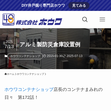
DIY井戸掘り専門店ホウワ
見てみる
2025
アルミ製防災倉庫設置例
7/13
2015-01-30
2025-07-13
ホウワコンテナショップ
ホーム
ホウワコンテナショップ
ホウワコンテナショップ
店長のコンテナまみれの
日々 第172話！