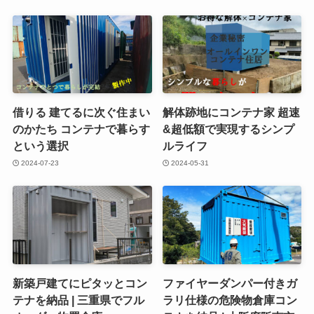
借りる 建てるに次ぐ住まい
解体跡地にコンテナ家 超速
のかたち コンテナで暮らす
&超低額で実現するシンプ
という選択
ルライフ
2024-07-23
2024-05-31
新築戸建てにピタッとコン
ファイヤーダンパー付きガ
テナを納品 | 三重県でフル
ラリ仕様の危険物倉庫コン