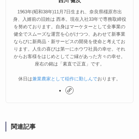
西川 健次
1963年(昭和38年)11月7日生まれ、奈良県橿原市出
身、入婿前の旧姓は 西本。現在入社33年で専務取締役
を努めております。自身はマーケターとして全事業の
健全でスムーズな運営を心がけつつ、あわせて新事業
ならびに新商品・新サービスの開発を使命と考えてお
ります。人生の喜びは第一にホウワ社員の幸せ。それ
からお客様をはじめとしてご縁があった方々の幸せ。
座右の銘は「素直で正直」です。
休日は
兼業農家として稲作に勤しんで
おります。
関連記事