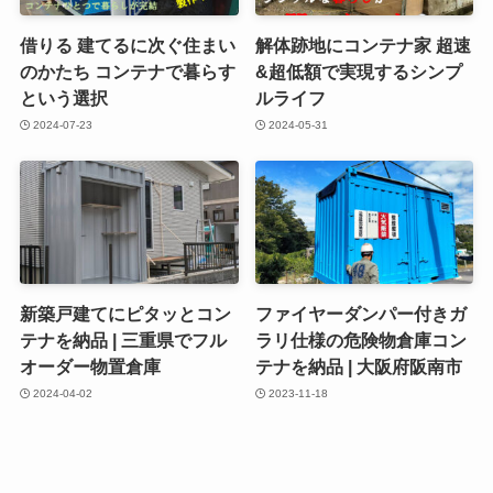
借りる 建てるに次ぐ住まい
解体跡地にコンテナ家 超速
のかたち コンテナで暮らす
&超低額で実現するシンプ
という選択
ルライフ
2024-07-23
2024-05-31
新築戸建てにピタッとコン
ファイヤーダンパー付きガ
テナを納品 | 三重県でフル
ラリ仕様の危険物倉庫コン
オーダー物置倉庫
テナを納品 | 大阪府阪南市
2024-04-02
2023-11-18