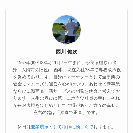
西川 健次
1963年(昭和38年)11月7日生まれ、奈良県橿原市出
身、入婿前の旧姓は 西本。現在入社33年で専務取締役
を努めております。自身はマーケターとして全事業の
健全でスムーズな運営を心がけつつ、あわせて新事業
ならびに新商品・新サービスの開発を使命と考えてお
ります。人生の喜びは第一にホウワ社員の幸せ。それ
からお客様をはじめとしてご縁があった方々の幸せ。
座右の銘は「素直で正直」です。
休日は
兼業農家として稲作に勤しんで
おります。