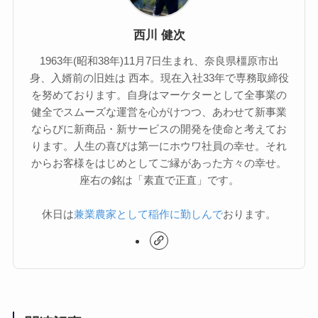
西川 健次
1963年(昭和38年)11月7日生まれ、奈良県橿原市出
身、入婿前の旧姓は 西本。現在入社33年で専務取締役
を努めております。自身はマーケターとして全事業の
健全でスムーズな運営を心がけつつ、あわせて新事業
ならびに新商品・新サービスの開発を使命と考えてお
ります。人生の喜びは第一にホウワ社員の幸せ。それ
からお客様をはじめとしてご縁があった方々の幸せ。
座右の銘は「素直で正直」です。
休日は
兼業農家として稲作に勤しんで
おります。