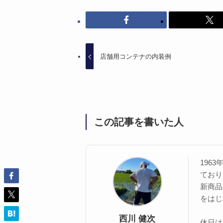
店舗用コンテナの内装例
この記事を書いた人
196
ており
新商品
をはじ
西川 健次
休日は