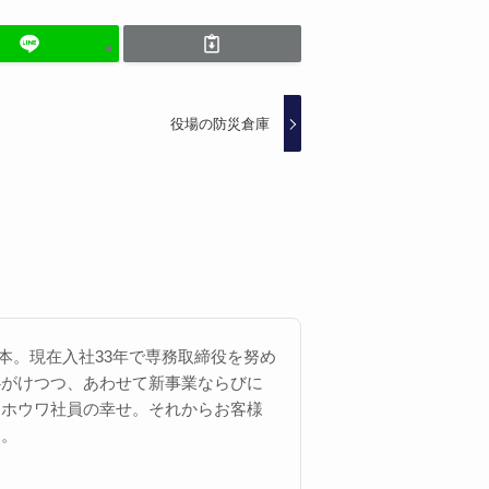
役場の防災倉庫
 西本。現在入社33年で専務取締役を努め
心がけつつ、あわせて新事業ならびに
にホウワ社員の幸せ。それからお客様
す。