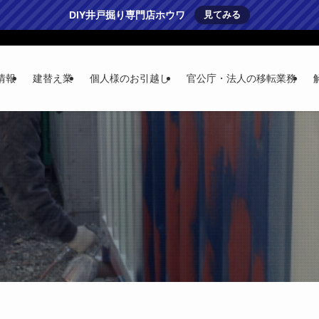
DIY井戸掘り専門店ホウワ
見てみる
情報
建替え業
個人様のお引越し
官公庁・法人の移転業務