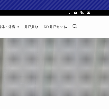
解体・外構
井戸掘り
DIY井戸セット