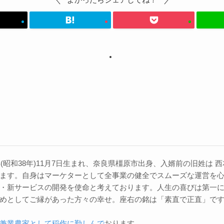
3年(昭和38年)11月7日生まれ、奈良県橿原市出身、入婿前の旧姓は
ます。自身はマーケターとして全事業の健全でスムーズな運営を
・新サービスの開発を使命と考えております。人生の喜びは第一
めとしてご縁があった方々の幸せ。座右の銘は「素直で正直」で
兼業農家として稲作に勤しんで
おります。