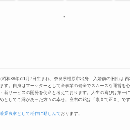
3年(昭和38年)11月7日生まれ、奈良県橿原市出身、入婿前の旧姓は
ます。自身はマーケターとして全事業の健全でスムーズな運営を
・新サービスの開発を使命と考えております。人生の喜びは第一
めとしてご縁があった方々の幸せ。座右の銘は「素直で正直」で
兼業農家として稲作に勤しんで
おります。