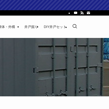
解体・外構
井戸掘り
DIY井戸セット