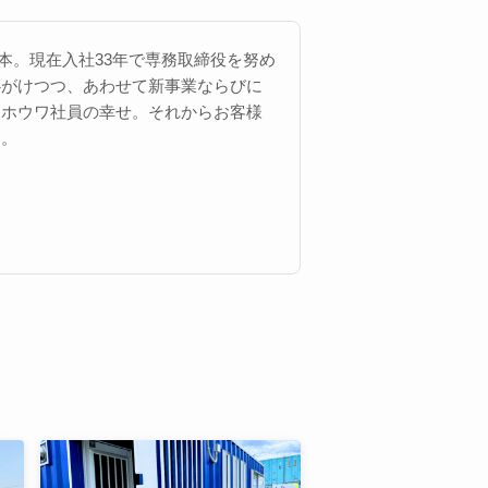
 西本。現在入社33年で専務取締役を努め
心がけつつ、あわせて新事業ならびに
にホウワ社員の幸せ。それからお客様
す。