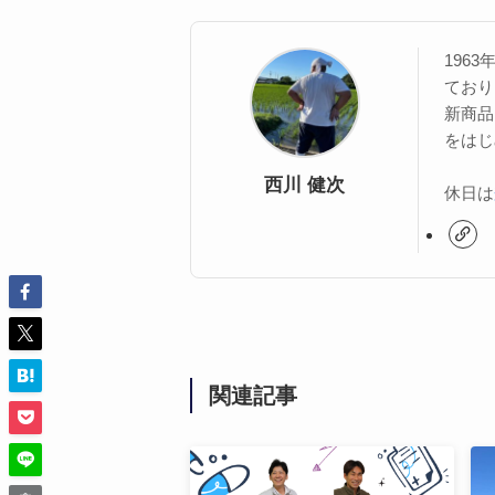
196
ており
新商品
をはじ
西川 健次
休日は
関連記事