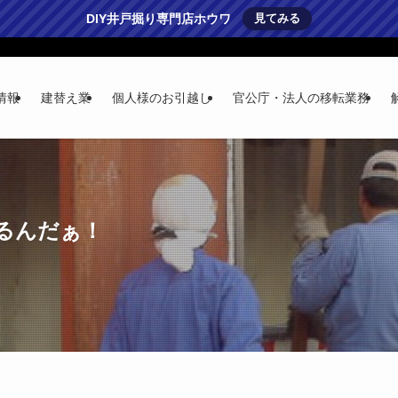
DIY井戸掘り専門店ホウワ
見てみる
情報
建替え業
個人様のお引越し
官公庁・法人の移転業務
るんだぁ！