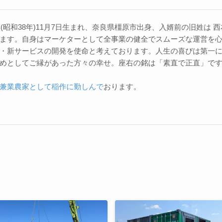
3年(昭和38年)11月7日生まれ、奈良県橿原市出身、入婿前の旧姓は
ます。自身はマーケターとして全事業の健全でスムーズな運営を
・新サービスの開発を使命と考えております。人生の喜びは第一
めとしてご縁があった方々の幸せ。座右の銘は「素直で正直」で
兼業農家として稲作に勤しんで
おります。