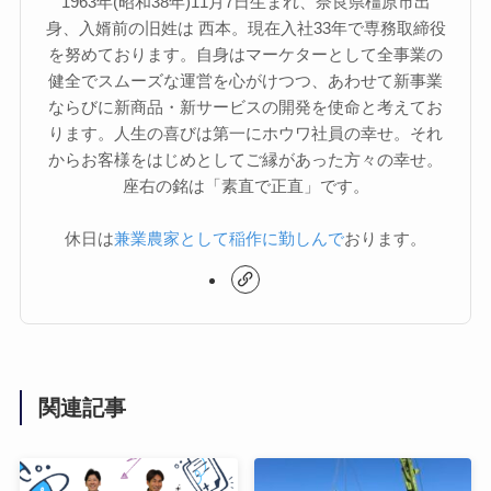
1963年(昭和38年)11月7日生まれ、奈良県橿原市出
身、入婿前の旧姓は 西本。現在入社33年で専務取締役
を努めております。自身はマーケターとして全事業の
健全でスムーズな運営を心がけつつ、あわせて新事業
ならびに新商品・新サービスの開発を使命と考えてお
ります。人生の喜びは第一にホウワ社員の幸せ。それ
からお客様をはじめとしてご縁があった方々の幸せ。
座右の銘は「素直で正直」です。
休日は
兼業農家として稲作に勤しんで
おります。
関連記事