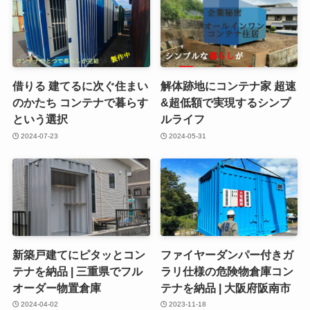
借りる 建てるに次ぐ住まい
解体跡地にコンテナ家 超速
のかたち コンテナで暮らす
&超低額で実現するシンプ
という選択
ルライフ
2024-07-23
2024-05-31
新築戸建てにピタッとコン
ファイヤーダンパー付きガ
テナを納品 | 三重県でフル
ラリ仕様の危険物倉庫コン
オーダー物置倉庫
テナを納品 | 大阪府阪南市
2024-04-02
2023-11-18