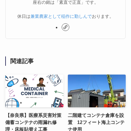
座右の銘は「素直で正直」です。
休日は
兼業農家として稲作に勤しんで
おります。
関連記事
【奈良県】医療系災害対策
二階建てコンテナ倉庫を設
備蓄コンテナの雨漏れ修
置 12フィート海上コンテ
理・床板貼替え工事
ナ使用