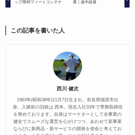
ップ用40フィートコンテナ
業｜途中経過
この記事を書いた人
西川 健次
1963年(昭和38年)11月7日生まれ、奈良県橿原市出
身、入婿前の旧姓は 西本。現在入社33年で専務取締役
を努めております。自身はマーケターとして全事業の
健全でスムーズな運営を心がけつつ、あわせて新事業
ならびに新商品・新サービスの開発を使命と考えてお