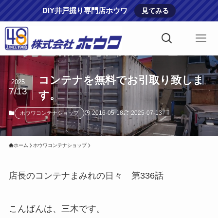
DIY井戸掘り専門店ホウワ
見てみる
コンテナを無料でお引取り致しま
2025
7/13
す。
2016-05-18
2025-07-13
ホウワコンテナショップ
ホーム
ホウワコンテナショップ
店長のコンテナまみれの日々 第336話
こんばんは、三木です。