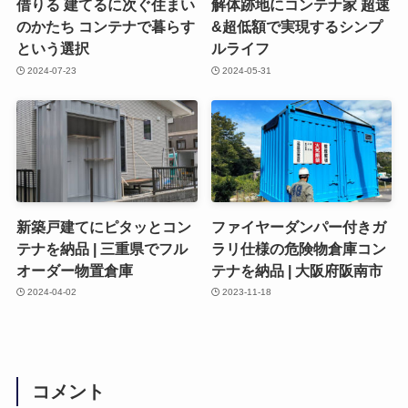
借りる 建てるに次ぐ住まい
解体跡地にコンテナ家 超速
のかたち コンテナで暮らす
&超低額で実現するシンプ
という選択
ルライフ
2024-07-23
2024-05-31
新築戸建てにピタッとコン
ファイヤーダンパー付きガ
テナを納品 | 三重県でフル
ラリ仕様の危険物倉庫コン
オーダー物置倉庫
テナを納品 | 大阪府阪南市
2024-04-02
2023-11-18
コメント