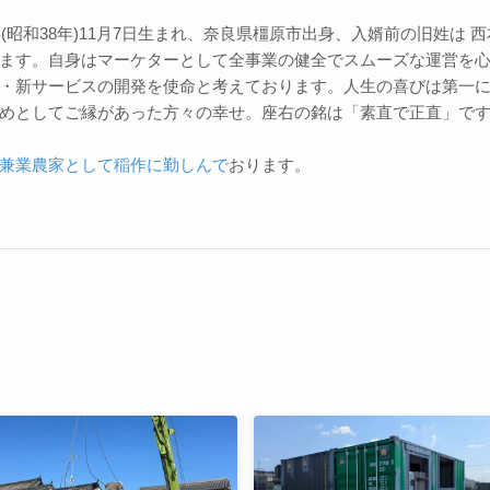
3年(昭和38年)11月7日生まれ、奈良県橿原市出身、入婿前の旧姓は
ます。自身はマーケターとして全事業の健全でスムーズな運営を
・新サービスの開発を使命と考えております。人生の喜びは第一
めとしてご縁があった方々の幸せ。座右の銘は「素直で正直」で
兼業農家として稲作に勤しんで
おります。