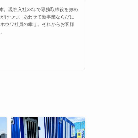
 西本。現在入社33年で専務取締役を努め
心がけつつ、あわせて新事業ならびに
にホウワ社員の幸せ。それからお客様
す。