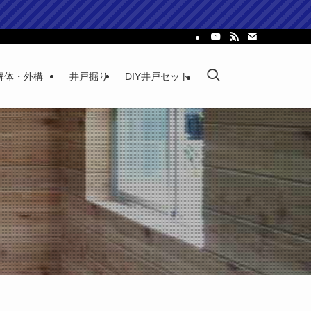
解体・外構
井戸掘り
DIY井戸セット