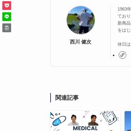
196
ており
新商品
をはじ
西川 健次
休日は
関連記事