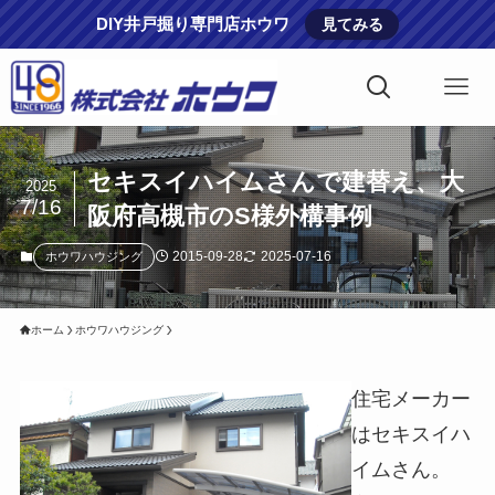
DIY井戸掘り専門店ホウワ
見てみる
セキスイハイムさんで建替え、大
2025
7/16
阪府高槻市のS様外構事例
2015-09-28
2025-07-16
ホウワハウジング
ホーム
ホウワハウジング
住宅メーカー
はセキスイハ
イムさん。