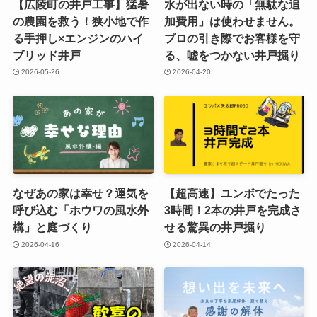
【広陵町の井戸工事】猛暑
水が出ない時の「無駄な追
の農園を救う！狭小地で作
加費用」は使わせません。
る手押し×エンジンのハイ
プロの引き際でお客様を守
ブリッド井戸
る、嘘をつかない井戸掘り
2026-05-26
2026-04-20
なぜあの家は幸せ？運気を
【超高速】ユンボでたった
呼び込む「ホウワの風水外
3時間！2本の井戸を完成さ
構」と庭づくり
せる驚異の井戸掘り
2026-04-16
2026-04-14