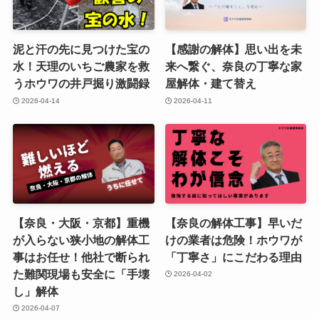
泥と汗の先に見つけた宝の
【感謝の解体】思い出を未
水！天理のいちご農家を救
来へ繋ぐ、奈良の丁寧な家
うホウワの井戸掘り激闘録
屋解体・建て替え
2026-04-14
2026-04-11
【奈良・大阪・京都】重機
【奈良の解体工事】早いだ
が入らない狭小地の解体工
けの業者は危険！ホウワが
事はお任せ！他社で断られ
「丁寧さ」にこだわる理由
た難関現場も安全に「手壊
2026-04-02
し」解体
2026-04-07