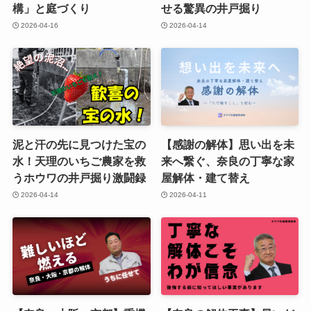
構」と庭づくり
せる驚異の井戸掘り
2026-04-16
2026-04-14
泥と汗の先に見つけた宝の
【感謝の解体】思い出を未
水！天理のいちご農家を救
来へ繋ぐ、奈良の丁寧な家
うホウワの井戸掘り激闘録
屋解体・建て替え
2026-04-14
2026-04-11