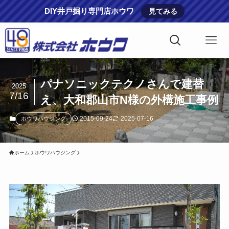
DIY井戸掘り専門店ホウワ
見てみる
パナソニックテクノさんで建替
2025
7/16
え、大和郡山市N様の外構施工事例
2015-09-24
2025-07-16
ホウワハウジング
ホーム
ホウワハウジング