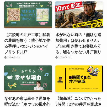
【広陵町の井戸工事】猛暑
水が出ない時の「無駄な追
の農園を救う！狭小地で作
加費用」は使わせません。
る手押し×エンジンのハイ
プロの引き際でお客様を守
ブリッド井戸
る、嘘をつかない井戸掘り
2026-05-26
2026-04-20
なぜあの家は幸せ？運気を
【超高速】ユンボでたった
呼び込む「ホウワの風水外
3時間！2本の井戸を完成さ