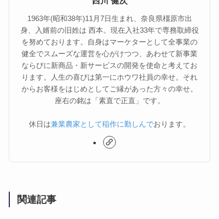
西川 健次
1963年(昭和38年)11月7日生まれ、奈良県橿原市出
身、入婿前の旧姓は 西本。現在入社33年で専務取締役
を努めております。自身はマーケターとして全事業の
健全でスムーズな運営を心がけつつ、あわせて新事業
ならびに新商品・新サービスの開発を使命と考えてお
ります。人生の喜びは第一にホウワ社員の幸せ。それ
からお客様をはじめとしてご縁があった方々の幸せ。
座右の銘は「素直で正直」です。
休日は
兼業農家として稲作に勤しんで
おります。
関連記事