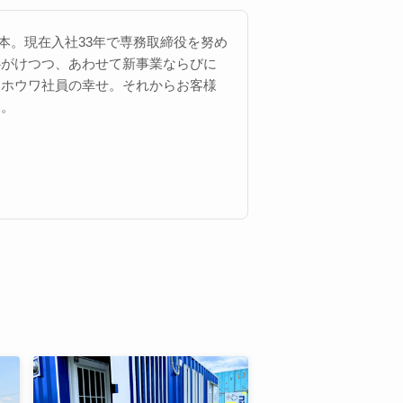
 西本。現在入社33年で専務取締役を努め
心がけつつ、あわせて新事業ならびに
にホウワ社員の幸せ。それからお客様
す。