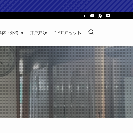
解体・外構
井戸掘り
DIY井戸セット