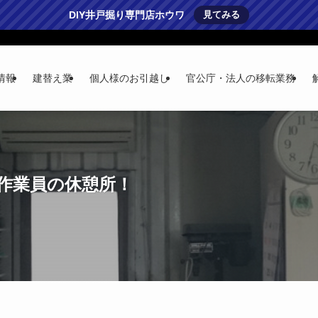
DIY井戸掘り専門店ホウワ
見てみる
情報
建替え業
個人様のお引越し
官公庁・法人の移転業務
作業員の休憩所！