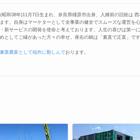
3年(昭和38年)11月7日生まれ、奈良県橿原市出身、入婿前の旧姓は
ます。自身はマーケターとして全事業の健全でスムーズな運営を
・新サービスの開発を使命と考えております。人生の喜びは第一
めとしてご縁があった方々の幸せ。座右の銘は「素直で正直」で
兼業農家として稲作に勤しんで
おります。