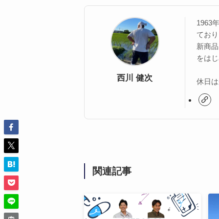
196
ており
新商品
をはじ
西川 健次
休日は
関連記事