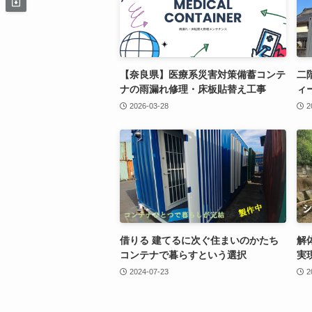
【奈良県】医療系災害対策備蓄コンテ
二
ナの雨漏れ修理・床板貼替え工事
ィ
2026-03-28
2
借りる 建てるに次ぐ住まいのかたち
解
コンテナで暮らすという選択
実
2024-07-23
2