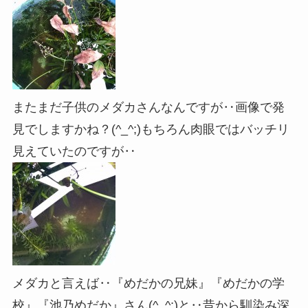
またまだ子供のメダカさんなんですが‥画像で発
見でしますかね？(^_^;)もちろん肉眼ではバッチリ
見えていたのですが‥
メダカと言えば‥『めだかの兄妹』『めだかの学
校』『池乃めだか』さん(^_^;)と‥昔から馴染み深