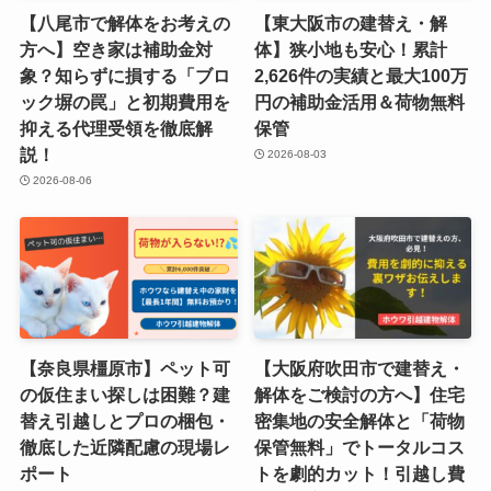
【八尾市で解体をお考えの
【東大阪市の建替え・解
方へ】空き家は補助金対
体】狭小地も安心！累計
象？知らずに損する「ブロ
2,626件の実績と最大100万
ック塀の罠」と初期費用を
円の補助金活用＆荷物無料
抑える代理受領を徹底解
保管
説！
2026-08-03
2026-08-06
【奈良県橿原市】ペット可
【大阪府吹田市で建替え・
の仮住まい探しは困難？建
解体をご検討の方へ】住宅
替え引越しとプロの梱包・
密集地の安全解体と「荷物
徹底した近隣配慮の現場レ
保管無料」でトータルコス
ポート
トを劇的カット！引越し費