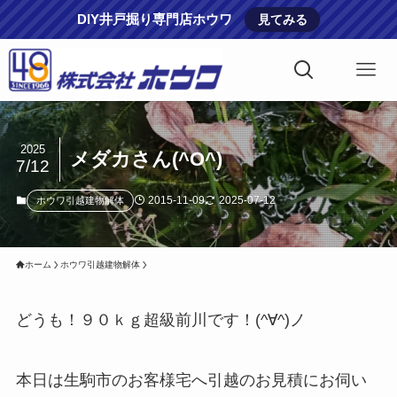
DIY井戸掘り専門店ホウワ
見てみる
2025
メダカさん(^O^)
7/12
2015-11-09
2025-07-12
ホウワ引越建物解体
ホーム
ホウワ引越建物解体
どうも！９０ｋｇ超級前川です！(^∀^)ノ
本日は生駒市のお客様宅へ引越のお見積にお伺い