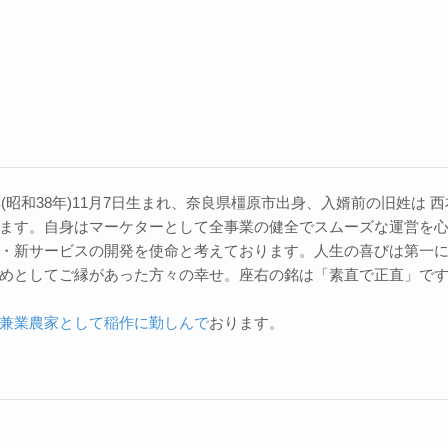
3年(昭和38年)11月7日生まれ、奈良県橿原市出身、入婿前の旧姓は
ます。自身はマーケターとして全事業の健全でスムーズな運営を
・新サービスの開発を使命と考えております。人生の喜びは第一
めとしてご縁があった方々の幸せ。座右の銘は「素直で正直」で
兼業農家として稲作に勤しんで
おります。