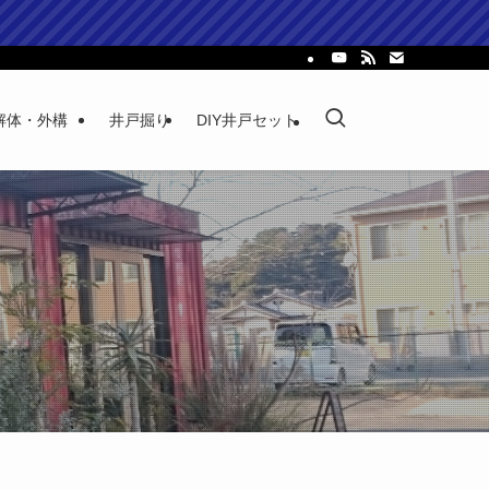
解体・外構
井戸掘り
DIY井戸セット