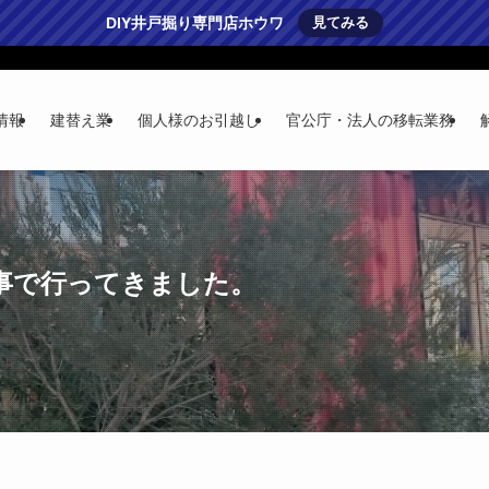
DIY井戸掘り専門店ホウワ
見てみる
情報
建替え業
個人様のお引越し
官公庁・法人の移転業務
事で行ってきました。