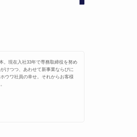
 西本。現在入社33年で専務取締役を努め
心がけつつ、あわせて新事業ならびに
にホウワ社員の幸せ。それからお客様
す。