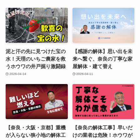
泥と汗の先に見つけた宝の
【感謝の解体】思い出を未
水！天理のいちご農家を救
来へ繋ぐ、奈良の丁寧な家
うホウワの井戸掘り激闘録
屋解体・建て替え
2026-04-14
2026-04-11
【奈良・大阪・京都】重機
【奈良の解体工事】早いだ
が入らない狭小地の解体工
けの業者は危険！ホウワが