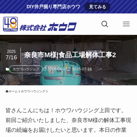
DIY井戸掘り専門店ホウワ
見てみる
2025
奈良市M様|食品工場解体工事2
7/16
2016-04-07
2025-07-16
ホウワハウジング
ホーム
ホウワハウジング
皆さんこんにちは！ホウワハウジング上田です。
前回ご紹介いたしました、奈良市M様の解体工事現
場の続編をお届けしたいと思います。本日の作業