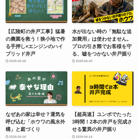
【広陵町の井戸工事】猛暑
水が出ない時の「無駄な追
の農園を救う！狭小地で作
加費用」は使わせません。
る手押し×エンジンのハイ
プロの引き際でお客様を守
ブリッド井戸
る、嘘をつかない井戸掘り
2026-05-26
2026-04-20
なぜあの家は幸せ？運気を
【超高速】ユンボでたった
呼び込む「ホウワの風水外
3時間！2本の井戸を完成さ
構」と庭づくり
せる驚異の井戸掘り
2026-04-16
2026-04-14