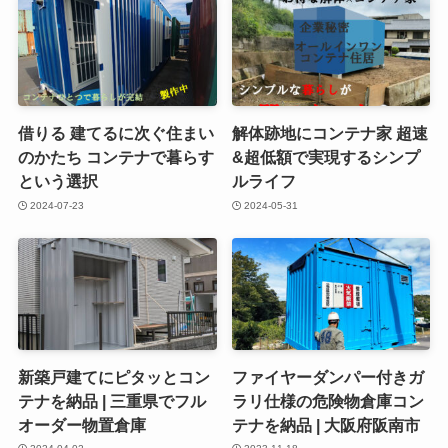
借りる 建てるに次ぐ住まい
解体跡地にコンテナ家 超速
のかたち コンテナで暮らす
&超低額で実現するシンプ
という選択
ルライフ
2024-07-23
2024-05-31
新築戸建てにピタッとコン
ファイヤーダンパー付きガ
テナを納品 | 三重県でフル
ラリ仕様の危険物倉庫コン
オーダー物置倉庫
テナを納品 | 大阪府阪南市