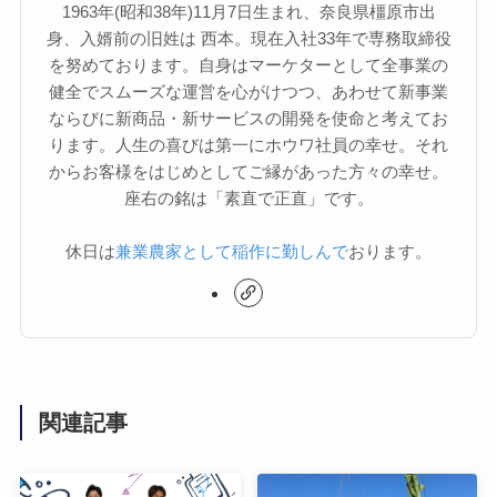
1963年(昭和38年)11月7日生まれ、奈良県橿原市出
身、入婿前の旧姓は 西本。現在入社33年で専務取締役
を努めております。自身はマーケターとして全事業の
健全でスムーズな運営を心がけつつ、あわせて新事業
ならびに新商品・新サービスの開発を使命と考えてお
ります。人生の喜びは第一にホウワ社員の幸せ。それ
からお客様をはじめとしてご縁があった方々の幸せ。
座右の銘は「素直で正直」です。
休日は
兼業農家として稲作に勤しんで
おります。
関連記事