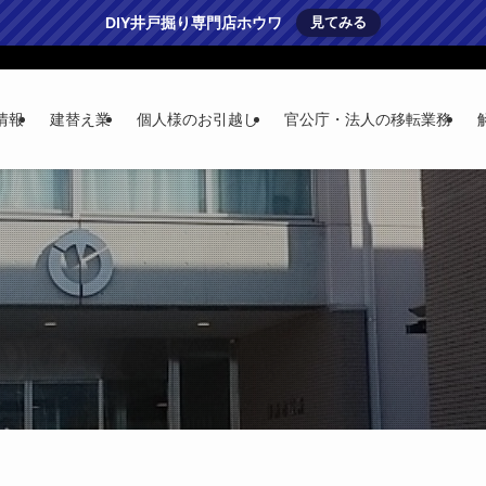
DIY井戸掘り専門店ホウワ
見てみる
情報
建替え業
個人様のお引越し
官公庁・法人の移転業務