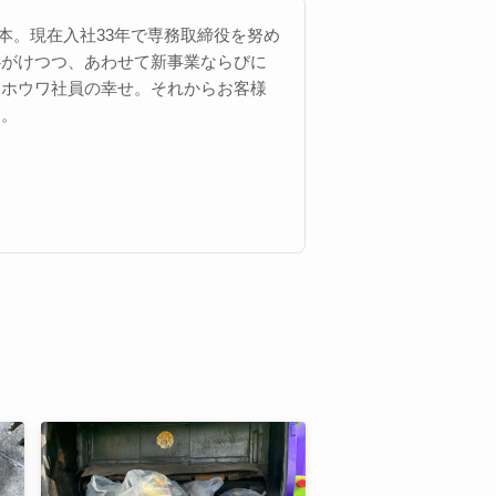
 西本。現在入社33年で専務取締役を努め
心がけつつ、あわせて新事業ならびに
にホウワ社員の幸せ。それからお客様
す。