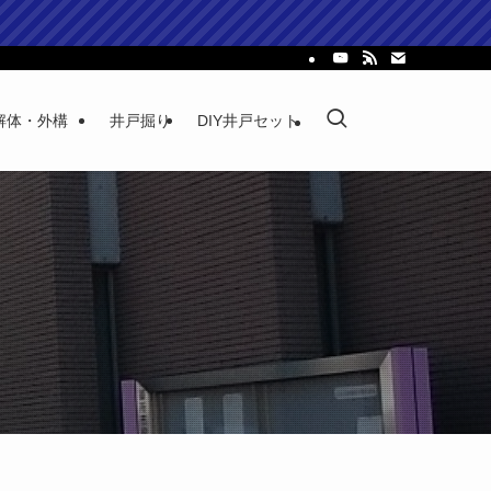
解体・外構
井戸掘り
DIY井戸セット