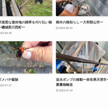
所迷惑な遊休地の雑草を刈り払い除
樹木の根枯らしー大和郡山市ー
ー磯城郡川西町ー
2023-09-15
023-09-28
ズメバチ駆除
送水ポンプの移動ー奈良県天理市ー
重量物輸送
023-07-27
2023-07-24