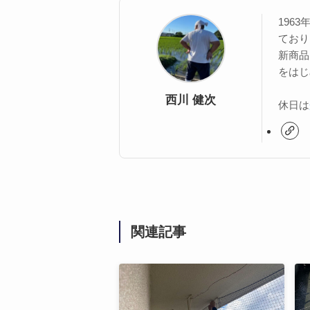
196
ており
新商品
をはじ
西川 健次
休日は
関連記事