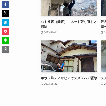
ハト被害（糞害） ネット張り直しと
近
掃除
草
2023-10-04
2
ホウワ蜂ディサピアでスズメバチ駆除
ス
2023-08-27
2