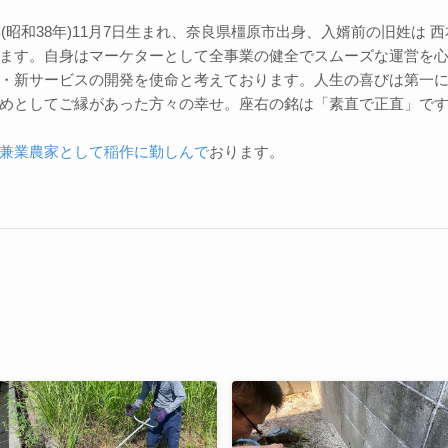
3年(昭和38年)11月7日生まれ、奈良県橿原市出身、入婿前の旧姓は
ます。自身はマーケターとして全事業の健全でスムーズな運営を
・新サービスの開発を使命と考えております。人生の喜びは第一
めとしてご縁があった方々の幸せ。座右の銘は「素直で正直」で
兼業農家として稲作に勤しんで
おります。