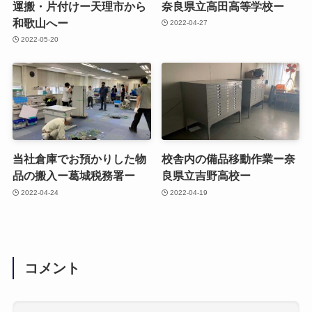
運搬・片付けー天理市から
奈良県立高田高等学校ー
和歌山へー
2022-04-27
2022-05-20
当社倉庫でお預かりした物
校舎内の備品移動作業ー奈
品の搬入ー葛城税務署ー
良県立吉野高校ー
2022-04-24
2022-04-19
コメント