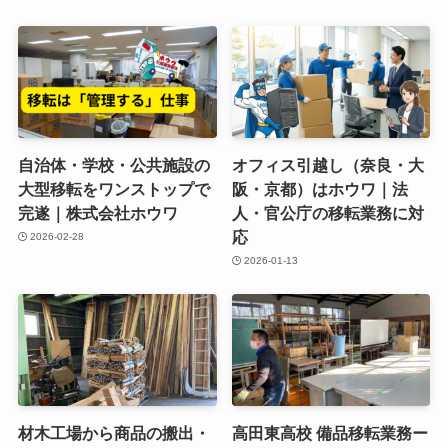
自治体・学校・公共施設の
オフィス引越し（奈良・大
大型移転をワンストップで
阪・京都）はホウワ｜法
完遂｜株式会社ホウワ
人・官公庁の移転業務に対
応
2026-02-28
2026-01-13
材木工場から商品の搬出・
高田東高校 備品移転業務ー