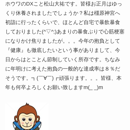
ホウワのDXこと松山大祐です。皆様お正月はゆっ
くり休養されましたでしょうか？私は橿原神宮へ
初詣に行ったくらいで、ほとんど自宅で暴飲暴食
しておりました(^▽^;)あまりの暴食ぶりで心筋梗塞
になりかけ焦りましたが。。。今年の抱負として
『健康』も徹底したいという事がありまして、今
日からはとことん節制していく所存です。ちなみ
に年明けに考えた抱負の一般的な達成率は８％だ
そうです。┓(￣∀￣)┏頑張ります。。。皆様、本
年も何卒よろしくお願い致しますm(_ _)m