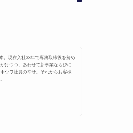
 西本。現在入社33年で専務取締役を努め
心がけつつ、あわせて新事業ならびに
にホウワ社員の幸せ。それからお客様
す。