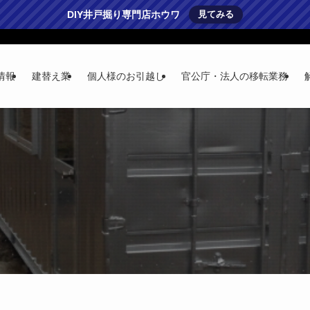
DIY井戸掘り専門店ホウワ
見てみる
情報
建替え業
個人様のお引越し
官公庁・法人の移転業務