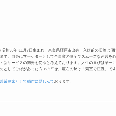
3年(昭和38年)11月7日生まれ、奈良県橿原市出身、入婿前の旧姓は
ます。自身はマーケターとして全事業の健全でスムーズな運営を
・新サービスの開発を使命と考えております。人生の喜びは第一
めとしてご縁があった方々の幸せ。座右の銘は「素直で正直」で
兼業農家として稲作に勤しんで
おります。