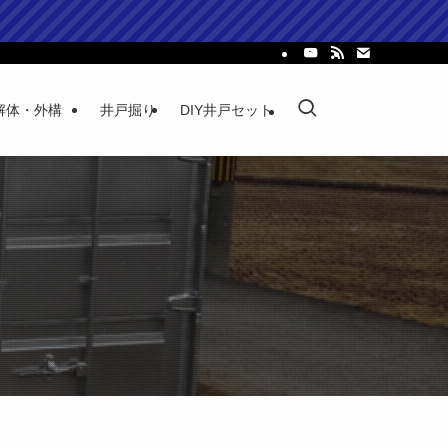
解体・外構
井戸掘り
DIY井戸セット