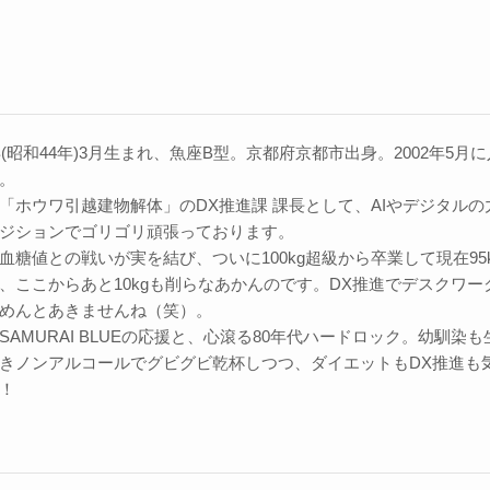
9年(昭和44年)3月生まれ、魚座B型。京都府京都市出身。2002年5
。
「ホウワ引越建物解体」のDX推進課 課長として、AIやデジタル
ジションでゴリゴリ頑張っております。
血糖値との戦いが実を結び、ついに100kg超級から卒業して現在95k
、ここからあと10kgも削らなあかんのです。DX推進でデスクワ
めんとあきませんね（笑）。
SAMURAI BLUEの応援と、心滾る80年代ハードロック。幼馴
きノンアルコールでグビグビ乾杯しつつ、ダイエットもDX推進も
！