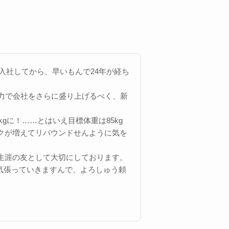
月に入社してから、早いもんで24年が経ち
の力で会社をさらに盛り上げるべく、新
gに！……とはいえ目標体重は85kg
ークが増えてリバウンドせんように気を
染も生涯の友として大切にしております。
気張っていきますんで、よろしゅう頼