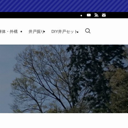
解体・外構
井戸掘り
DIY井戸セット