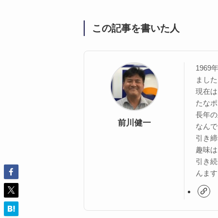
この記事を書いた人
196
ました
現在は
たなポ
長年の
前川健一
なんで
引き締
趣味は
引き続
んます