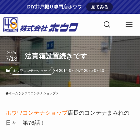
DIY井戸掘り専門店ホウワ
見てみる
2025
法責箱設置続きです
7/13
2014-07-24
2025-07-13
ホウワコンテナショップ
ホーム
ホウワコンテナショップ
ホウワコンテナショップ
店長のコンテナまみれの
日々 第76話！