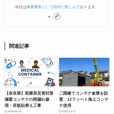
休日は
兼業農家として稲作に勤しんで
おります。
関連記事
【奈良県】医療系災害対策
二階建てコンテナ倉庫を設
備蓄コンテナの雨漏れ修
置 12フィート海上コンテ
理・床板貼替え工事
ナ使用
2026-03-28
2025-12-11