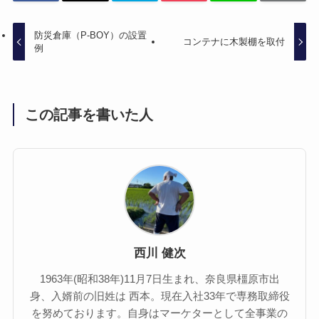
防災倉庫（P-BOY）の設置
コンテナに木製棚を取付
例
この記事を書いた人
西川 健次
1963年(昭和38年)11月7日生まれ、奈良県橿原市出
身、入婿前の旧姓は 西本。現在入社33年で専務取締役
を努めております。自身はマーケターとして全事業の