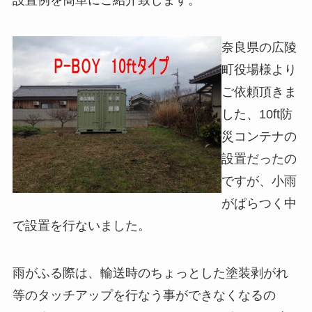
奈良県の広陵
町役場様より
ご依頼頂きま
した、10ft防
災コンテナの
設置だったの
ですが、小雨
がぱらつく中
で設置を行ないました。
雨がふる際は、輸送時のちょっとした塗装剥がれ
等のタッチアップを行なう事ができなくなるの