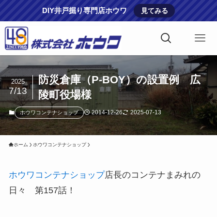
DIY井戸掘り専門店ホウワ
見てみる
防災倉庫（P-BOY）の設置例 広
2025
7/13
陵町役場様
2014-12-26
2025-07-13
ホウワコンテナショップ
ホーム
ホウワコンテナショップ
ホウワコンテナショップ
店長のコンテナまみれの
日々 第157話！