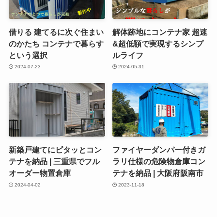
借りる 建てるに次ぐ住まい
解体跡地にコンテナ家 超速
のかたち コンテナで暮らす
&超低額で実現するシンプ
という選択
ルライフ
2024-07-23
2024-05-31
新築戸建てにピタッとコン
ファイヤーダンパー付きガ
テナを納品 | 三重県でフル
ラリ仕様の危険物倉庫コン
オーダー物置倉庫
テナを納品 | 大阪府阪南市
2024-04-02
2023-11-18