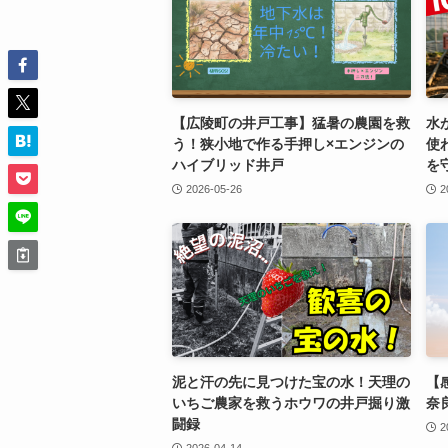
【広陵町の井戸工事】猛暑の農園を救
水
う！狭小地で作る手押し×エンジンの
使
ハイブリッド井戸
を
2026-05-26
2
泥と汗の先に見つけた宝の水！天理の
【
いちご農家を救うホウワの井戸掘り激
奈
闘録
2
2026-04-14