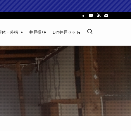
解体・外構
井戸掘り
DIY井戸セット