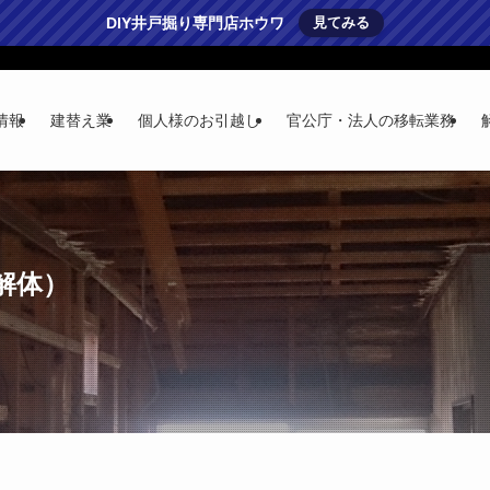
DIY井戸掘り専門店ホウワ
見てみる
情報
建替え業
個人様のお引越し
官公庁・法人の移転業務
解体）