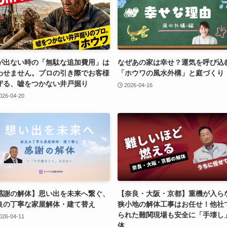
が出ない時の「無駄な追加費用」は
なぜあの家は幸せ？運気を呼び込
わせません。プロの引き際でお客様
「ホウワの風水外構」と庭づくり
守る、嘘をつかない井戸掘り
2026-04-16
026-04-20
感謝の解体】思い出を未来へ繋ぐ、
【奈良・大阪・京都】重機が入ら
良の丁寧な家屋解体・建て替え
狭小地の解体工事はお任せ！他社
られた難関現場も安全に「手壊し
026-04-11
体