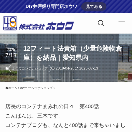
DIY井戸掘り専門店ホウワ
見てみる
12フィート法責箱（少量危険物倉
2025
7/13
庫）を納品｜愛知県内
2018-04-28
2025-07-13
ホウワコンテナショップ
ホーム
ホウワコンテナショップ
店長のコンテナまみれの日々 第400話
こんばんは、三木です。
コンテナブログも、なんと400話まで来ちゃいまし