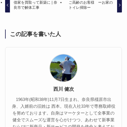
借家を買取って新築に | 奈
ご高齢のお客様 ーお家の
良市で解体工事
トイレ掃除ー
この記事を書いた人
西川 健次
1963年(昭和38年)11月7日生まれ、奈良県橿原市出
身、入婿前の旧姓は 西本。現在入社33年で専務取締役
を努めております。自身はマーケターとして全事業の
健全でスムーズな運営を心がけつつ、あわせて新事業
ならびに新商品・新サービスの開発を使命と考えてお