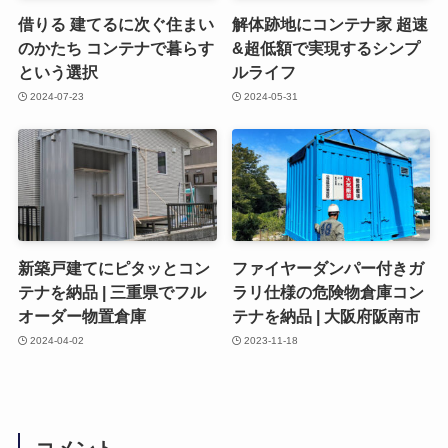
借りる 建てるに次ぐ住まい
解体跡地にコンテナ家 超速
のかたち コンテナで暮らす
&超低額で実現するシンプ
という選択
ルライフ
2024-07-23
2024-05-31
新築戸建てにピタッとコン
ファイヤーダンパー付きガ
テナを納品 | 三重県でフル
ラリ仕様の危険物倉庫コン
オーダー物置倉庫
テナを納品 | 大阪府阪南市
2024-04-02
2023-11-18