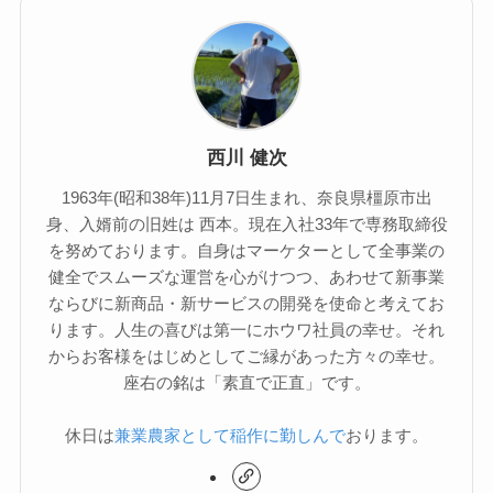
西川 健次
1963年(昭和38年)11月7日生まれ、奈良県橿原市出
身、入婿前の旧姓は 西本。現在入社33年で専務取締役
を努めております。自身はマーケターとして全事業の
健全でスムーズな運営を心がけつつ、あわせて新事業
ならびに新商品・新サービスの開発を使命と考えてお
ります。人生の喜びは第一にホウワ社員の幸せ。それ
からお客様をはじめとしてご縁があった方々の幸せ。
座右の銘は「素直で正直」です。
休日は
兼業農家として稲作に勤しんで
おります。