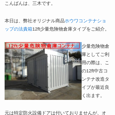
こんばんは、三木です。
本日は、弊社オリジナル商品
ホウワコンテナショ
ップの法責箱
12ft少量危険物倉庫タイプをご紹介。
少量危険物倉
庫としてご利
用の際は、こ
の12ft中古コ
ンテナ改造タ
イプが最近良
く出ます。
元は特定防火設備ドアは付いておりませんが、オ