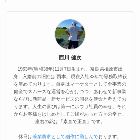
西川 健次
1963年(昭和38年)11月7日生まれ、奈良県橿原市出
身、入婿前の旧姓は 西本。現在入社33年で専務取締役
を努めております。自身はマーケターとして全事業の
健全でスムーズな運営を心がけつつ、あわせて新事業
ならびに新商品・新サービスの開発を使命と考えてお
ります。人生の喜びは第一にホウワ社員の幸せ。それ
からお客様をはじめとしてご縁があった方々の幸せ。
座右の銘は「素直で正直」です。
休日は
兼業農家として稲作に勤しんで
おります。