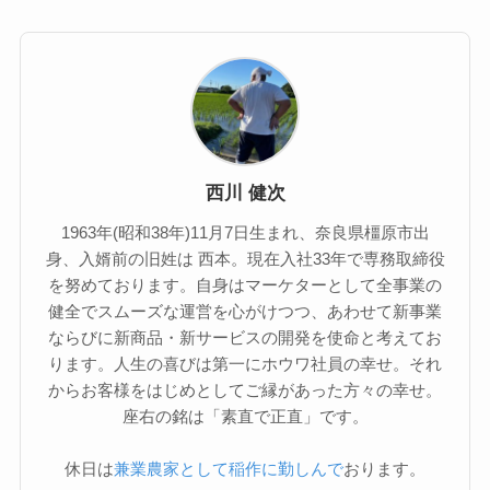
西川 健次
1963年(昭和38年)11月7日生まれ、奈良県橿原市出
身、入婿前の旧姓は 西本。現在入社33年で専務取締役
を努めております。自身はマーケターとして全事業の
健全でスムーズな運営を心がけつつ、あわせて新事業
ならびに新商品・新サービスの開発を使命と考えてお
ります。人生の喜びは第一にホウワ社員の幸せ。それ
からお客様をはじめとしてご縁があった方々の幸せ。
座右の銘は「素直で正直」です。
休日は
兼業農家として稲作に勤しんで
おります。