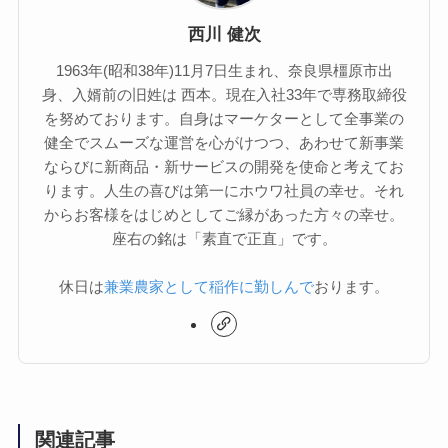
西川 健次
1963年(昭和38年)11月7日生まれ、奈良県橿原市出
身、入婿前の旧姓は 西本。現在入社33年で専務取締役
を努めております。自身はマーケターとして全事業の
健全でスムーズな運営を心がけつつ、あわせて新事業
ならびに新商品・新サービスの開発を使命と考えてお
ります。人生の喜びは第一にホウワ社員の幸せ。それ
からお客様をはじめとしてご縁があった方々の幸せ。
座右の銘は「素直で正直」です。
休日は
兼業農家として稲作に勤しんで
おります。
関連記事