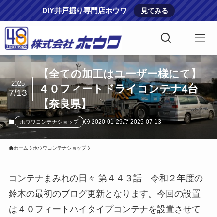
DIY井戸掘り専門店ホウワ
見てみる
【全ての加工はユーザー様にて】
2025
４０フィートドライコンテナ4台
7/13
【奈良県】
2020-01-29
2025-07-13
ホウワコンテナショップ
ホーム
ホウワコンテナショップ
コンテナまみれの日々 第４４３話 令和２年度の
鈴木の最初のブログ更新となります。今回の設置
は４０フィートハイタイプコンテナを設置させて