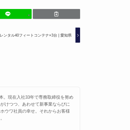
レンタル40フィートコンテナ×3台 | 愛知県
 西本。現在入社33年で専務取締役を努め
心がけつつ、あわせて新事業ならびに
にホウワ社員の幸せ。それからお客様
す。