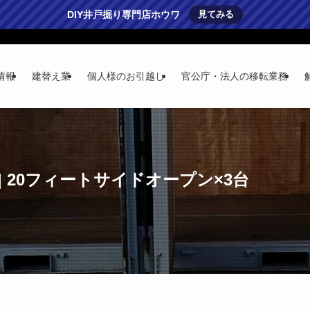
DIY井戸掘り専門店ホウワ
見てみる
情報
建替え業
個人様のお引越し
官公庁・法人の移転業務
 20フィートサイドオープン×3台