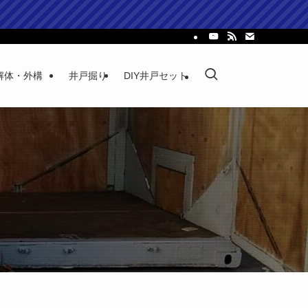
解体・外構
井戸掘り
DIY井戸セット