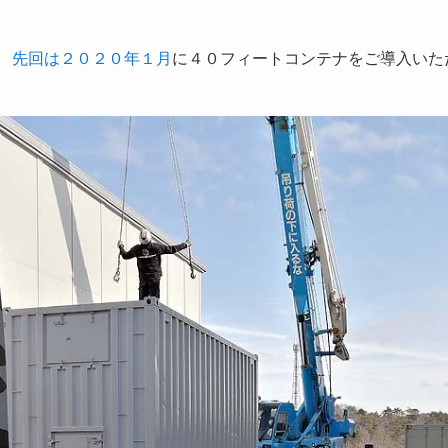
話
先回は２０２０年１月
に４０フィートコンテナをご導入いた