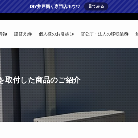
DIY井戸掘り専門店ホウワ
見てみる
情報
建替え業
個人様のお引越し
官公庁・法人の移転業務
ンを取付した商品のご紹介