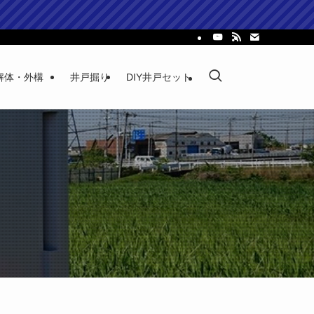
解体・外構
井戸掘り
DIY井戸セット