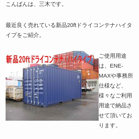
こんばんは、三木です。
最近良く売れている新品20ftドライコンテナハイタ
イプをご紹介。
ご使用用途
は、ENE-
MAXや事務所
仕様など、
様々なご利用
用途で納品さ
せて頂いてお
ります。