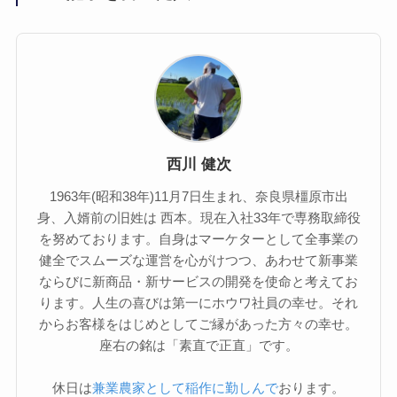
西川 健次
1963年(昭和38年)11月7日生まれ、奈良県橿原市出
身、入婿前の旧姓は 西本。現在入社33年で専務取締役
を努めております。自身はマーケターとして全事業の
健全でスムーズな運営を心がけつつ、あわせて新事業
ならびに新商品・新サービスの開発を使命と考えてお
ります。人生の喜びは第一にホウワ社員の幸せ。それ
からお客様をはじめとしてご縁があった方々の幸せ。
座右の銘は「素直で正直」です。
休日は
兼業農家として稲作に勤しんで
おります。