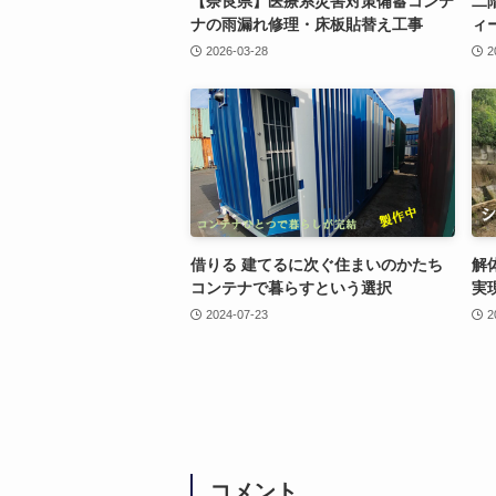
【奈良県】医療系災害対策備蓄コンテ
二
ナの雨漏れ修理・床板貼替え工事
ィ
2026-03-28
2
借りる 建てるに次ぐ住まいのかたち
解
コンテナで暮らすという選択
実
2024-07-23
2
コメント