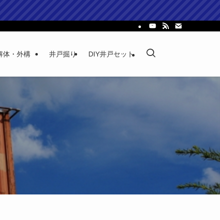
解体・外構
井戸掘り
DIY井戸セット