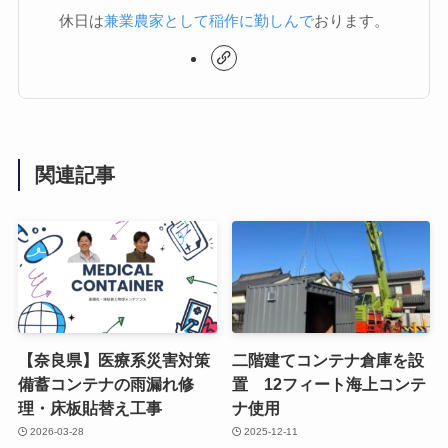
休日は
兼業農家として稲作に勤しんで
おります。
関連記事
【奈良県】医療系災害対策
二階建てコンテナ倉庫を設
備蓄コンテナの雨漏れ修
置 12フィート海上コンテ
理・床板貼替え工事
ナ使用
2026-03-28
2025-12-11