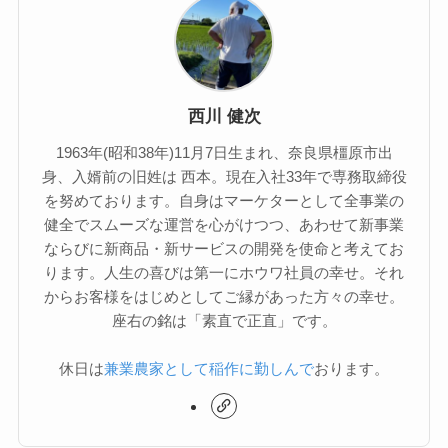
西川 健次
1963年(昭和38年)11月7日生まれ、奈良県橿原市出
身、入婿前の旧姓は 西本。現在入社33年で専務取締役
を努めております。自身はマーケターとして全事業の
健全でスムーズな運営を心がけつつ、あわせて新事業
ならびに新商品・新サービスの開発を使命と考えてお
ります。人生の喜びは第一にホウワ社員の幸せ。それ
からお客様をはじめとしてご縁があった方々の幸せ。
座右の銘は「素直で正直」です。
休日は
兼業農家として稲作に勤しんで
おります。