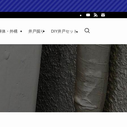
解体・外構
井戸掘り
DIY井戸セット