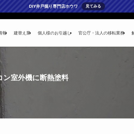
DIY井戸掘り専門店ホウワ
見てみる
情報
建替え業
個人様のお引越し
官公庁・法人の移転業務
アコン室外機に断熱塗料