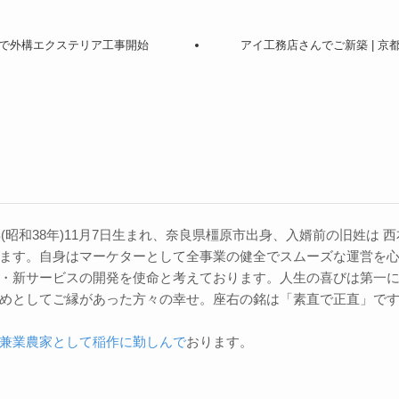
市で外構エクステリア工事開始
アイ工務店さんでご新築 | 京
3年(昭和38年)11月7日生まれ、奈良県橿原市出身、入婿前の旧姓は
ます。自身はマーケターとして全事業の健全でスムーズな運営を
・新サービスの開発を使命と考えております。人生の喜びは第一
めとしてご縁があった方々の幸せ。座右の銘は「素直で正直」で
兼業農家として稲作に勤しんで
おります。