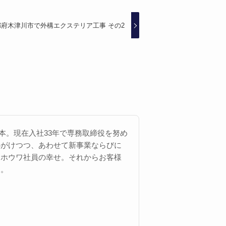
都府木津川市で外構エクステリア工事 その2
 西本。現在入社33年で専務取締役を努め
心がけつつ、あわせて新事業ならびに
にホウワ社員の幸せ。それからお客様
す。