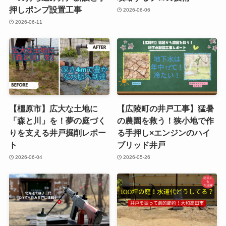
押しポンプ設置工事
2026-06-06
2026-06-11
【橿原市】広大な土地に
【広陵町の井戸工事】猛暑
「森と川」を！夢の庭づく
の農園を救う！狭小地で作
りを支える井戸掘削レポー
る手押し×エンジンのハイ
ト
ブリッド井戸
2026-06-04
2026-05-26