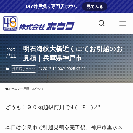
DIY井戸掘り専門店ホウワ
見てみる
明石海峡大橋近くにてお引越のお
2025
7/11
見積｜兵庫県神戸市
2017-11-03
2025-07-11
井戸掘りホウワ
ホーム
井戸掘りホウワ
どうも！９０kg超級前川です(⌒∇⌒)ノ”
本日は奈良市で引越見積を完了後、神戸市垂水区