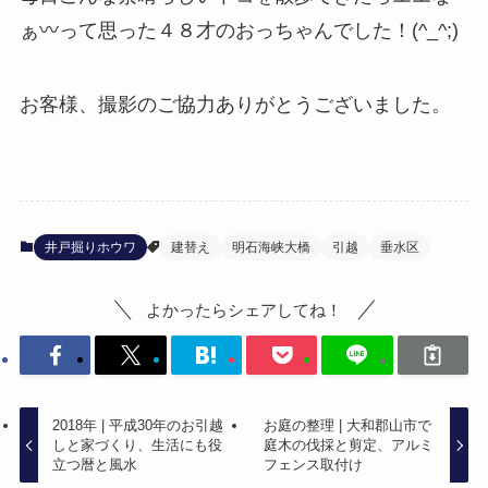
ぁ〰️って思った４８才のおっちゃんでした！(^_^;)
お客様、撮影のご協力ありがとうございました。
井戸掘りホウワ
建替え
明石海峡大橋
引越
垂水区
よかったらシェアしてね！
2018年 | 平成30年のお引越
お庭の整理 | 大和郡山市で
しと家づくり、生活にも役
庭木の伐採と剪定、アルミ
立つ暦と風水
フェンス取付け