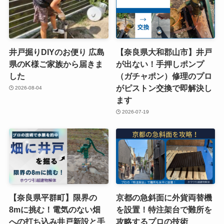
井戸掘りDIYのお便り 広島
【奈良県大和郡山市】井戸
県のK様ご家族から届きま
が出ない！手押しポンプ
した
（ガチャポン）修理のプロ
がピストン交換で即解決し
2026-08-04
ます
2026-07-19
【奈良県平群町】限界の
京都の急斜面に外貨両替機
8mに挑む！電気のない畑
を設置！特注架台で難所を
への打ち込み井戸新設と手
攻略するプロの技術