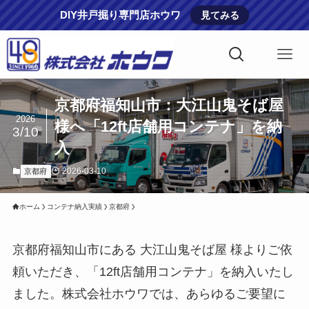
DIY井戸掘り専門店ホウワ
見てみる
京都府福知山市：大江山鬼そば屋
2026
様へ「12ft店舗用コンテナ」を納
3/10
入
2026-03-10
京都府
ホーム
コンテナ納入実績
京都府
京都府福知山市にある 大江山鬼そば屋 様よりご依
頼いただき、「12ft店舗用コンテナ」を納入いたし
ました。株式会社ホウワでは、あらゆるご要望に