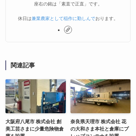
座右の銘は「素直で正直」です。
休日は
兼業農家として稲作に勤しんで
おります。
関連記事
大阪府八尾市 株式会社 創
奈良県天理市 株式会社 花
美工芸さまに少量危険物倉
の大和さま本社と倉庫にプ
庫を設置
レハブコンテナを設置