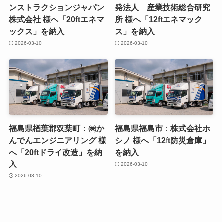
ンストラクションジャパン
発法人 産業技術総合研究
株式会社 様へ「20ftエネマ
所 様へ「12ftエネマック
ックス」を納入
ス」を納入
2026-03-10
2026-03-10
福島県楢葉郡双葉町：㈱か
福島県福島市：株式会社ホ
んでんエンジニアリング 様
シノ 様へ「12ft防災倉庫」
へ「20ftドライ改造」を納
を納入
入
2026-03-10
2026-03-10