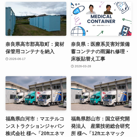
奈良県高市郡高取町：資材
奈良県：医療系災害対策備
保管用コンテナを納入
蓄コンテナの雨漏れ修理・
床板貼替え工事
2026-06-17
2026-03-28
福島県白河市：マエテルコ
福島県郡山市：国立研究開
ンストラクションジャパン
発法人 産業技術総合研究
株式会社 様へ「20ftエネマ
所 様へ「12ftエネマック