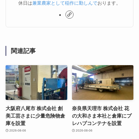
休日は
兼業農家として稲作に勤しんで
おります。
関連記事
大阪府八尾市 株式会社 創
奈良県天理市 株式会社 花
美工芸さまに少量危険物倉
の大和さま本社と倉庫にプ
庫を設置
レハブコンテナを設置
2026-08-06
2026-08-06