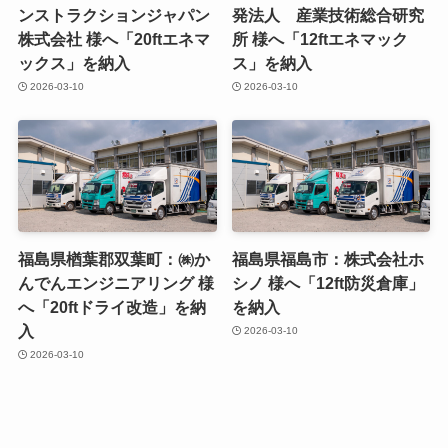
ンストラクションジャパン
発法人 産業技術総合研究
株式会社 様へ「20ftエネマ
所 様へ「12ftエネマック
ックス」を納入
ス」を納入
2026-03-10
2026-03-10
福島県楢葉郡双葉町：㈱か
福島県福島市：株式会社ホ
んでんエンジニアリング 様
シノ 様へ「12ft防災倉庫」
へ「20ftドライ改造」を納
を納入
入
2026-03-10
2026-03-10