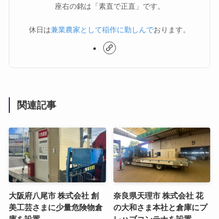
座右の銘は「素直で正直」です。
休日は
兼業農家として稲作に勤しんで
おります。
関連記事
大阪府八尾市 株式会社 創
奈良県天理市 株式会社 花
美工芸さまに少量危険物倉
の大和さま本社と倉庫にプ
庫を設置
レハブコンテナを設置