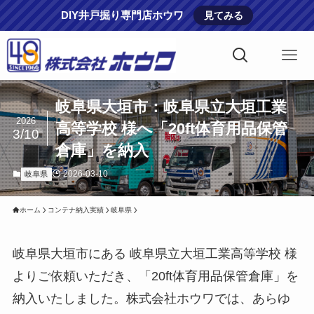
DIY井戸掘り専門店ホウワ
見てみる
岐阜県大垣市：岐阜県立大垣工業
2026
高等学校 様へ「20ft体育用品保管
3/10
倉庫」を納入
2026-03-10
岐阜県
ホーム
コンテナ納入実績
岐阜県
岐阜県大垣市にある 岐阜県立大垣工業高等学校 様
よりご依頼いただき、「20ft体育用品保管倉庫」を
納入いたしました。株式会社ホウワでは、あらゆ